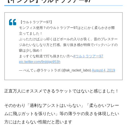
【インプレ】ウルトラツアー97
【ウルトラツアー97】
モンフィス使用？のウルトラツアー97はとにかく柔らかさが際
立ってました！
ぶったたけばぶっ叩くほどボールの入りが良く、昔のプレステー
ジみたいなしなり方と打感。振り抜き感が特殊でバックハンドの
癖は少し強め！
まっすぐな軌道で打ち抜きたい方へ
#ウルトラツアー97
pic.twitter.com/9rddgp953h
— ぺんてぃ@ラケットラボ (@ak_racket_labo)
August 4, 2019
正直万人にオススメできるラケットではないと感じました！
そのかわり「過剰なアシストはいらない」「柔らかいフレー
ムに飛ぶガットを張りたい」等の薄ラケの良さを体現したい
方にはたまらない性能だと思います