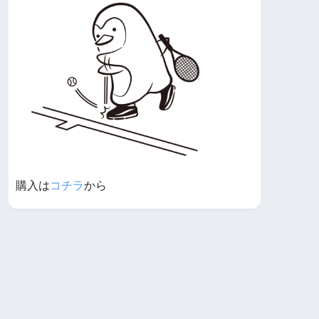
購入は
コチラ
から