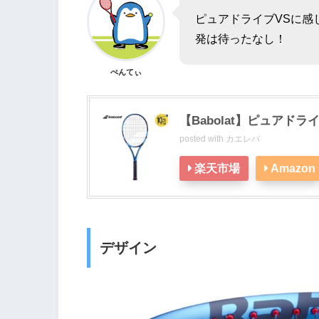
ピュアドライブVSに感
発は待ったなし！
ぺんてぃ
【Babolat】ピュアドライ
posted with
カエレバ
楽天市場
Amazon
デザイン