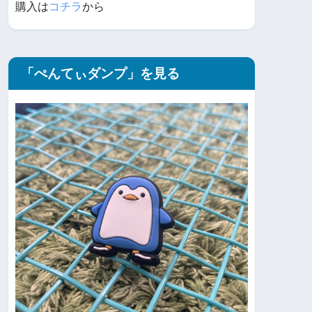
購入は
コチラ
から
「ぺんてぃダンプ」を見る