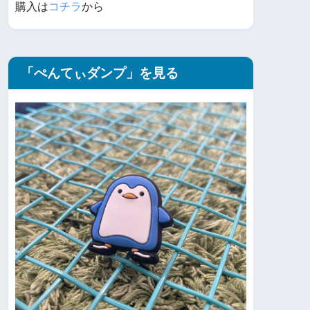
購入は
コチラ
から
「ぺんてぃダンプ」を見る