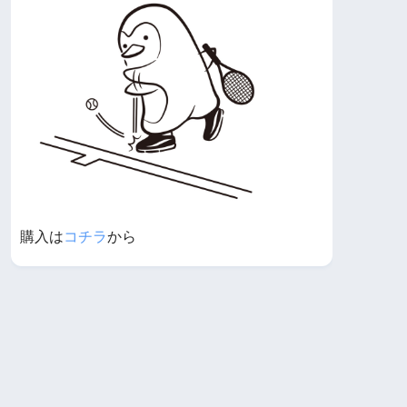
購入は
コチラ
から