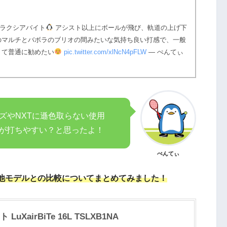
ラクシアバイト
アシスト以上にボールが飛び、軌道の上げ下
のマルチとバボラのブリオの間みたいな気持ち良い打感で、一般
くて普通に勧めたい
pic.twitter.com/xlNcN4pFLW
— ぺんてぃ
ズやNXTに遜色取らない使用
ルが打ちやすい？と思ったよ！
ぺんてぃ
他モデルとの比較についてまとめてみました！
XairBiTe 16L TSLXB1NA