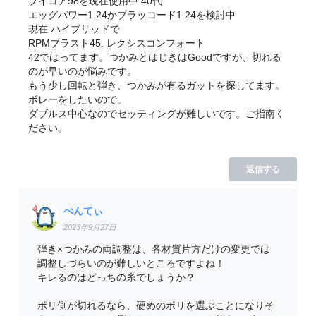
ブイコア98を現在使用中 40代
エッグパワー1.24かブラッコード1.24を検討中
現在 ハイブリッドで
RPMブラスト45. レクシスコンフォート
42ではってます。つかみとはじきはGoodですが、切れる
のが早いのが悩みです。
もう少し回転と弾き、つかみが有るガットを探してます。
ボレーをしたいので。
ダブルス中心なのでセッティングが難しいです。ご指南く
ださい。
返信する
ぺんてぃ
2023年9月27日
弾き×つかみの両調整は、各材質片方だけの変更では
調整しづらいのが難しいところですよね！
キレるのはどっちの糸でしょうか？
ポリ側が切れるなら、硬めのポリを選ぶことになりそ