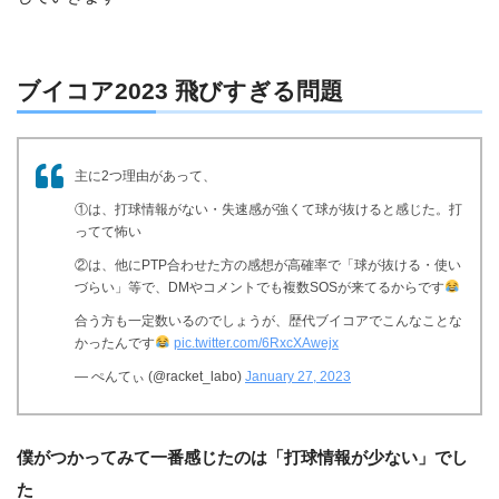
ブイコア2023 飛びすぎる問題
主に2つ理由があって、
①は、打球情報がない・失速感が強くて球が抜けると感じた。打
ってて怖い
②は、他にPTP合わせた方の感想が高確率で「球が抜ける・使い
づらい」等で、DMやコメントでも複数SOSが来てるからです
合う方も一定数いるのでしょうが、歴代ブイコアでこんなことな
かったんです
pic.twitter.com/6RxcXAwejx
— ぺんてぃ (@racket_labo)
January 27, 2023
僕がつかってみて一番感じたのは「打球情報が少ない」でし
た