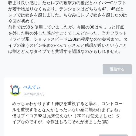
収まり良い感じ。たたレブの攻撃力の後だとハイパーGソフト
が若干物足りなくもあり。テンションはどちらも42。45だと
レブでは硬さを感じました。ちなみにレブで硬さを感じたのは
今回が初めて。
前作では98を使用していましたが、今回の98はちょっと打点
を外した時の外した感がすごくてしんどかった。当方フラット
ドライブ系、ショットスピード120km程度なので参考まで。タ
イプの違うスピン多めのぺんてぃさんと感想が近いということ
は割とどんなタイプでも共通する認識なのかもしれません。
返信する
ぺんてぃ
2023年2月7日
めっちゃわかります！伸びを重視すると暴れ、コントロー
ルを重視するとなんかもったいない感に襲われますよね。
僕はブイコア98は元来使えない（2021は使えました）タ
イプなのですが、今作はもろにそれが出ました(笑)