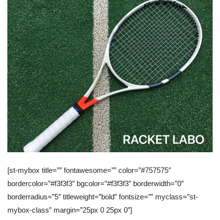
[st-mybox title=”” fontawesome=”” color=”#757575″
bordercolor=”#f3f3f3″ bgcolor=”#f3f3f3″ borderwidth=”0″
borderradius=”5″ titleweight=”bold” fontsize=”” myclass=”st-
mybox-class” margin=”25px 0 25px 0″]