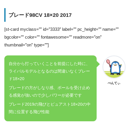
ブレード98CV 18×20 2017
[st-card myclass=”” id=”3333″ label=”” pc_height=”” name=””
bgcolor=”” color=”” fontawesome=”” readmore=”on”
thumbnail=”on” type=””]
自分から打っていくことを前提にした時に、
ライバルモデルとなるのは間違いなくブレー
ド18×20
ぺんてぃ
ブレードの方がしなり感、ボールを受け止め
る感覚が強いので少しパワーが必要です
ブレード2019の飛びとピュアスト18×20の中
間に位置する飛び性能