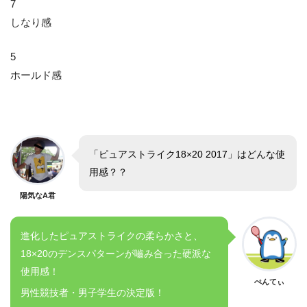
7
しなり感
5
ホールド感
「ピュアストライク18×20 2017」はどんな使
用感？？
陽気なA君
進化したピュアストライクの柔らかさと、
18×20のデンスパターンが嚙み合った硬派な
使用感！
ぺんてぃ
男性競技者・男子学生の決定版！