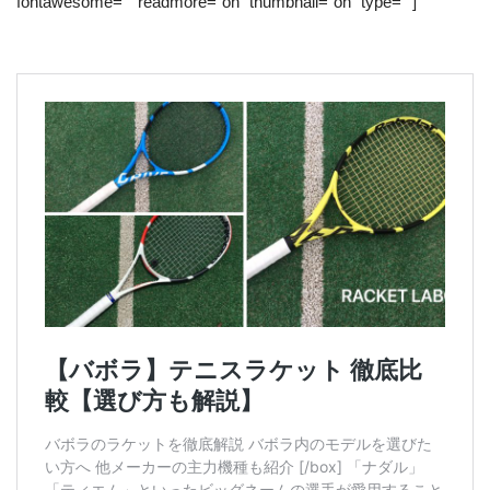
fontawesome=”” readmore=”on” thumbnail=”on” type=””]