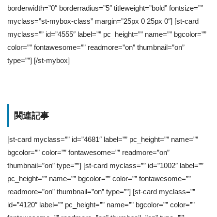
borderwidth=”0″ borderradius=”5″ titleweight=”bold” fontsize=””
myclass=”st-mybox-class” margin=”25px 0 25px 0″] [st-card
myclass=”” id=”4555″ label=”” pc_height=”” name=”” bgcolor=””
color=”” fontawesome=”” readmore=”on” thumbnail=”on”
type=””] [/st-mybox]
関連記事
[st-card myclass=”” id=”4681″ label=”” pc_height=”” name=””
bgcolor=”” color=”” fontawesome=”” readmore=”on”
thumbnail=”on” type=””] [st-card myclass=”” id=”1002″ label=””
pc_height=”” name=”” bgcolor=”” color=”” fontawesome=””
readmore=”on” thumbnail=”on” type=””] [st-card myclass=””
id=”4120″ label=”” pc_height=”” name=”” bgcolor=”” color=””