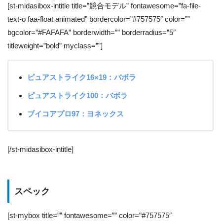
[st-midasibox-intitle title=”競合モデル” fontawesome=”fa-file-
text-o faa-float animated” bordercolor=”#757575″ color=””
bgcolor=”#FAFAFA” borderwidth=”” borderradius=”5″
titleweight=”bold” myclass=””]
ピュアストライク16×19：バボラ
ピュアストライク100：バボラ
ブイコアプロ97：ヨネックス
[/st-midasibox-intitle]
スペック
[st-mybox title=”” fontawesome=”” color=”#757575″