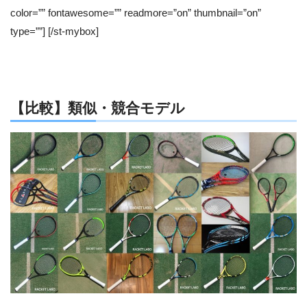
color=”” fontawesome=”” readmore=”on” thumbnail=”on”
type=””] [/st-mybox]
【比較】類似・競合モデル