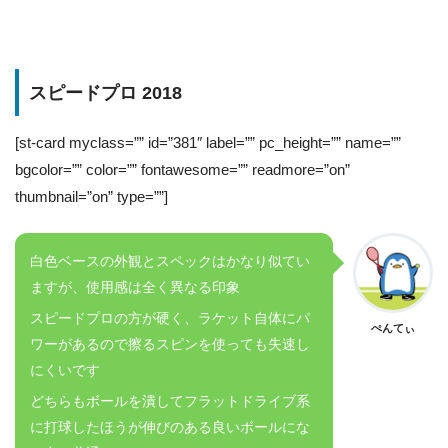
スピードプロ 2018
[st-card myclass=”” id=”381″ label=”” pc_height=”” name=””
bgcolor=”” color=”” fontawesome=”” readmore=”on”
thumbnail=”on” type=””]
白色ベースの外観とスペックはかなり似てい
ますが、使用感は全く異なる印象
スピードプロの方が硬く、ラケット自体にパ
ぺんてぃ
ワーがあるので擦るスピンを使っても失速し
にくいです
どちらもボールを潰してフラットドライブ系
に打球したほうが伸びのある良いボールにな