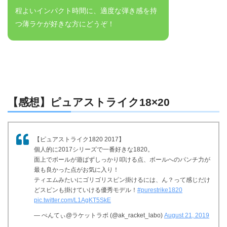
程よいインパクト時間に、適度な弾き感を持
つ薄ラケが好きな方にどうぞ！
【感想】ピュアストライク18×20
【ピュアストライク1820 2017】
個人的に2017シリーズで一番好きな1820。
面上でボールが遊ばずしっかり叩ける点、ボールへのパンチ力が
最も良かった点がお気に入り！
ティエムみたいにゴリゴリスピン掛けるには、ん？って感じだけ
どスピンも掛けていける優秀モデル！
#purestrike1820
pic.twitter.com/L1AgKT5SkE
— ぺんてぃ@ラケットラボ (@ak_racket_labo)
August 21, 2019