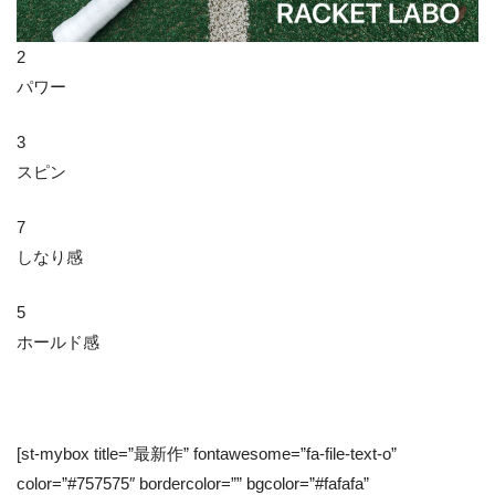
2
パワー
3
スピン
7
しなり感
5
ホールド感
[st-mybox title=”最新作” fontawesome=”fa-file-text-o”
color=”#757575″ bordercolor=”” bgcolor=”#fafafa”