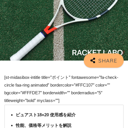
[st-midasibox-intitle title=”ポイント” fontawesome=”fa-check-
circle faa-ring animated” bordercolor=”#FFC107″ color=””
bgcolor=”#FFFDE7″ borderwidth=”” borderradius=”5″
titleweight=”bold” myclass=””]
ピュアスト18×20 使用感を紹介
性能、価格等メリットを解説