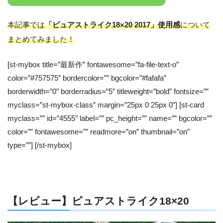
本記事では
「ピュアストライク18×20 2017」使用感
について
まとめてみました！
[st-mybox title=”最新作” fontawesome=”fa-file-text-o”
color=”#757575″ bordercolor=”” bgcolor=”#fafafa”
borderwidth=”0″ borderradius=”5″ titleweight=”bold” fontsize=””
myclass=”st-mybox-class” margin=”25px 0 25px 0″] [st-card
myclass=”” id=”4555″ label=”” pc_height=”” name=”” bgcolor=””
color=”” fontawesome=”” readmore=”on” thumbnail=”on”
type=””] [/st-mybox]
【レビュー】ピュアストライク18×20