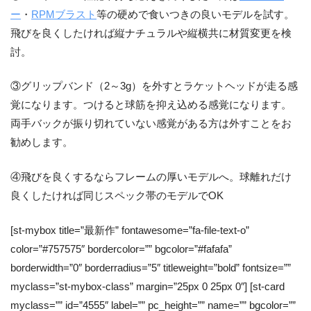
ー
・
RPMブラスト
等の硬めで食いつきの良いモデルを試す。
飛びを良くしたければ縦ナチュラルや縦横共に材質変更を検
討。
③グリップバンド（2～3g）を外すとラケットヘッドが走る感
覚になります。つけると球筋を抑え込める感覚になります。
両手バックが振り切れていない感覚がある方は外すことをお
勧めします。
④飛びを良くするならフレームの厚いモデルへ。球離れだけ
良くしたければ同じスペック帯のモデルでOK
[st-mybox title=”最新作” fontawesome=”fa-file-text-o”
color=”#757575″ bordercolor=”” bgcolor=”#fafafa”
borderwidth=”0″ borderradius=”5″ titleweight=”bold” fontsize=””
myclass=”st-mybox-class” margin=”25px 0 25px 0″] [st-card
myclass=”” id=”4555″ label=”” pc_height=”” name=”” bgcolor=””