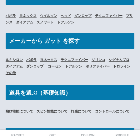
バボラ
ヨネックス
ウイルソン
ヘッド
ダンロップ
テクニファイバー
プリ
ンス
ダイアデム
スノワート
トアルソン
メーカーから
ガット を探す
ルキシロン
バボラ
ヨネックス
テクニファイバー
ソリンコ
シグナムプロ
ダイアデム
ダンロップ
ゴーセン
トアルソン
ポリファイバー
トロライン
その他
道具を選ぶ（基礎知識）
飛び性能について スピン性能について 打感について コントロールについて
選び方をプロから学ぶ（限定）
RACKET
GUT
COLUMN
PROFILE