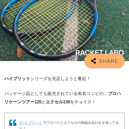
ハイブリット
シリーズを充足しようと奮起！
パッケージ品としても販売されている有名コンビの、
プロハ
リケーンツアー125
と
エクセル130
をチョイス！
#ハイブリット
でプロハリとエクセルの両組み合わせを張ってみ
た！