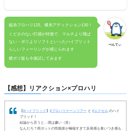
縦糸プロハリ125、横糸アディクション130！
くどさのない打感が特徴で、マルチより飛ば
ない・ポリよりソフトといったハイブリット
ぺんてぃ
らしいフィーリングが感じられます
横ポリ版も今後試してみます
【感想】リアクション×プロハリ
【
#ハイブリッド
】
#プロハリケーンツアー
と
#エクセル
のハイ
ブリッド！
結論から言うと…僕は嫌い（笑）
なんだろ？両ガットの性能差が極端すぎて反発感も食いつき感も