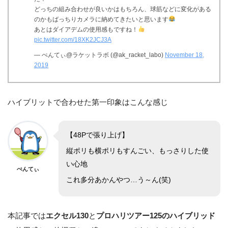
どっちの組み合わせが良いかはもちろん、球筋などに変化がある
のかもばっちりカメラに納めてきたいと思います
あとはダイアデムの使用感もですね！
pic.twitter.com/18XK2JCJ3A
— ぺんてぃ@ラケットラボ (@ak_racket_labo)
November 18,
2019
ハイブリットで合わせた第一印象はこんな感じ
【48Pで張り上げ】
縦ポリも横ポリもすんごい、もっさりした使
い心地
ぺんてぃ
これ多分あかんやつ…う～ん(笑)
本記事では
エクセル130
と
プロハリツアー125のハイブリッド