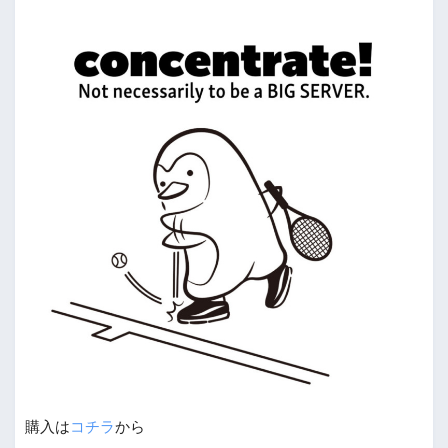
購入は
コチラ
から