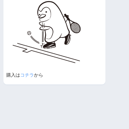
購入は
コチラ
から