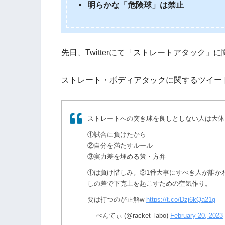
明らかな「危険球」は禁止
先日、Twitterにて「ストレートアタック
ストレート・ボディアタックに関するツイー
ストレートへの突き球を良しとしない人は大体
①試合に負けたから
②自分を満たすルール
③実力差を埋める策・方弁
①は負け惜しみ。②1番大事にすべき人が誰か
しの差で下克上を起こすための空気作り。
要は打つのが正解w
https://t.co/Dzj6kQa21g
— ぺんてぃ (@racket_labo)
February 20, 2023