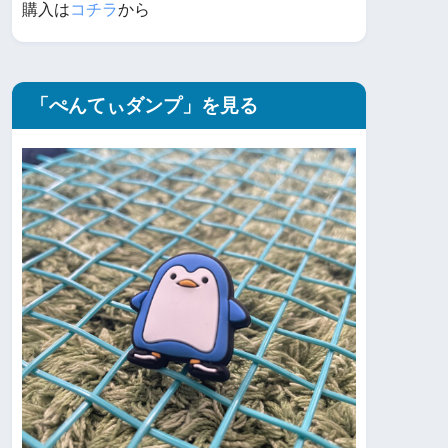
購入は
コチラ
から
「ぺんてぃダンプ」を見る