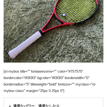
[st-mybox title=”” fontawesome=”” color=”#757575″
bordercolor=”#f3f3f3″ bgcolor=”#f3f3f3″ borderwidth=”0″
borderradius=”5″ titleweight=”bold” fontsize=”” myclass=”st-
mybox-class” margin=”25px 0 25px 0″]
適度なパワー、適度なしなり