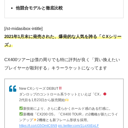
他競合モデルと徹底比較
[/st-midasibox-intitle]
2021年1月末に発売された、
爆発的な人気を誇る「ＣXシリー
ズ」
CX400ツアーは僕の周りでも特に評判が良く「買い換えたい
プレイヤーが殺到する」キラーラケットになってます
New CXシリーズ DEBUT
ダンロップのコントロール系ラケットといえば「CX」
2代目を1月23日から販売開始
新技術により、さらに柔らかくホールド感のある打感に。
新機種「CX200 OS」「CX400 TOUR」の2機種が新たにライ
ンアップ
2機種とも新フレーム形状を採用。
https://t.co/cG5OmIC6N9
pic.twitter.com/1LpXliEpLF