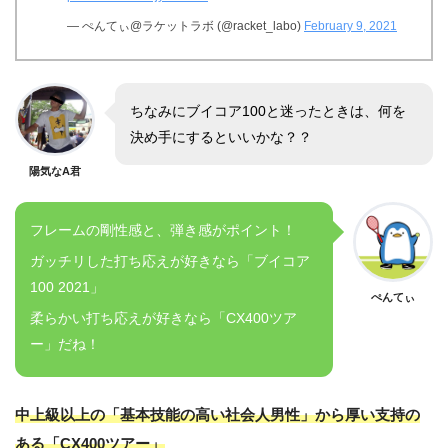
— ぺんてぃ@ラケットラボ (@racket_labo)
February 9, 2021
ちなみにブイコア100と迷ったときは、何を
決め手にするといいかな？？
陽気なA君
フレームの剛性感と、弾き感がポイント！
ガッチリした打ち応えが好きなら「ブイコア
100 2021」
ぺんてぃ
柔らかい打ち応えが好きなら「CX400ツア
ー」だね！
中上級以上の「基本技能の高い社会人男性」から厚い支持の
ある「CX400ツアー」