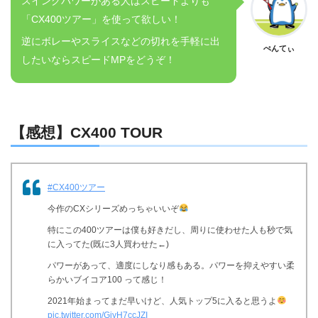
スイングパワーがある人はスピードよりも
「CX400ツアー」を使って欲しい！
逆にボレーやスライスなどの切れを手軽に出
ぺんてぃ
したいならスピードMPをどうぞ！
【感想】CX400 TOUR
#CX400ツアー
今作のCXシリーズめっちゃいいぞ
特にこの400ツアーは僕も好きだし、周りに使わせた人も秒で気
に入ってた(既に3人買わせた←)
パワーがあって、適度にしなり感もある。パワーを抑えやすい柔
らかいブイコア100 って感じ！
2021年始まってまだ早いけど、人気トップ5に入ると思うよ
pic.twitter.com/GjyH7ccJZI