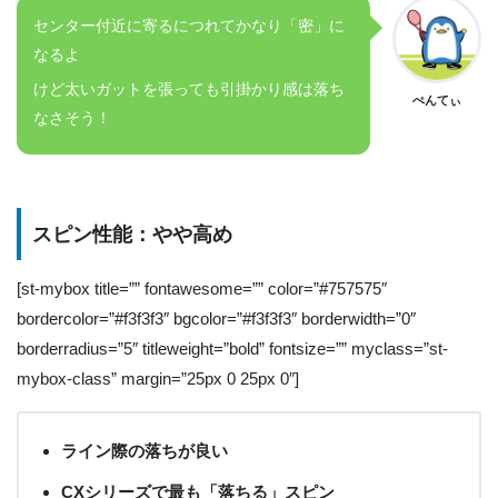
センター付近に寄るにつれてかなり「密」に
なるよ
けど太いガットを張っても引掛かり感は落ち
ぺんてぃ
なさそう！
スピン性能：やや高め
[st-mybox title=”” fontawesome=”” color=”#757575″
bordercolor=”#f3f3f3″ bgcolor=”#f3f3f3″ borderwidth=”0″
borderradius=”5″ titleweight=”bold” fontsize=”” myclass=”st-
mybox-class” margin=”25px 0 25px 0″]
ライン際の落ちが良い
CXシリーズで最も「落ちる」スピン