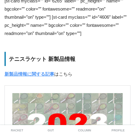
[st-card myclass=”” id=”6265″ label=”” pc_height=”” name=””
bgcolor=”” color=”” fontawesome=”” readmore=”on”
thumbnail=”on” type=””] [st-card myclass=”” id=”4606″ label=””
pc_height=”” name=”” bgcolor=”” color=”” fontawesome=””
readmore=”on” thumbnail=”on” type=””]
テニスラケット 新製品情報
新製品情報に関する記事
はこちら
RACKET
GUT
COLUMN
PROFILE