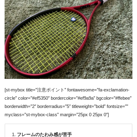
[st-mybox title=”注意ポイント” fontawesome=”fa-exclamation-
circle” color=”#ef5350″ bordercolor=”#ef9a9a” bgcolor=”#ffebee”
borderwidth=”2″ borderradius=”5″ titleweight=”bold” fontsize=””
myclass=”st-mybox-class” margin=”25px 0 25px 0″]
フレームのたわみ感が苦手