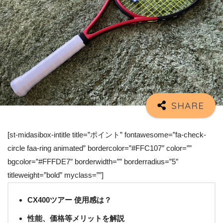
[st-midasibox-intitle title=”ポイント” fontawesome=”fa-check-
circle faa-ring animated” bordercolor=”#FFC107″ color=””
bgcolor=”#FFFDE7″ borderwidth=”” borderradius=”5″
titleweight=”bold” myclass=””]
CX400ツアー 使用感は？
性能、価格等メリットを解説