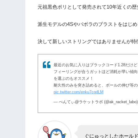
元祖黒色ポリとして発売されて10年近くの
派生モデルの4Sやバボラのブラストをはじ
決して新しいストリングではありませんが特
最近のお気に入りはブラックコード1.28だけど、
フィーリングが合うガットほど消耗が早い傾向
を選ぶのもオススメ！
耐久性のみを突き詰めると、ボールの伸び等の
pic.twitter.com/enku7cqdLM
— ぺんてぃ@ラケットラボ (@ak_racket_labo
ぐにゅっとしたホール