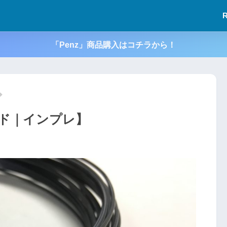
「Penz」商品購入はコチラから！
コード｜インプレ】