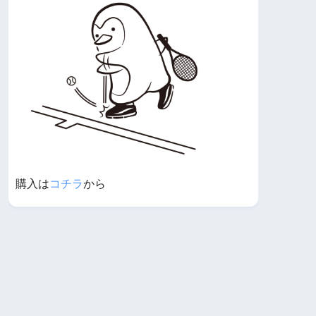
購入は
コチラ
から