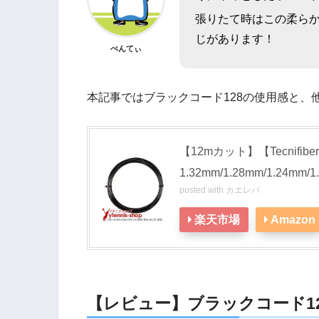
張りたて時はこの柔ら
じがあります！
ぺんてぃ
本記事ではブラックコード128の使用感と、
【12mカット】【Tecnifiber
1.32mm/1.28mm/1.24m
posted with
カエレバ
楽天市場
Amazon
【レビュー】ブラックコード12