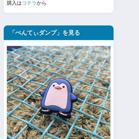
購入は
コチラ
から
「ぺんてぃダンプ」を見る