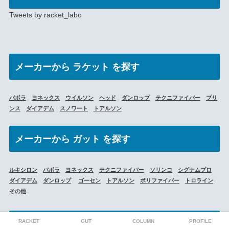
Tweets by racket_labo
メーカー
から ラケット を探す
バボラ
ヨネックス
ウイルソン
ヘッド
ダンロップ
テクニファイバー
プリ
ンス
ダイアデム
スノワート
トアルソン
メーカーから
ガット を探す
ルキシロン
バボラ
ヨネックス
テクニファイバー
ソリンコ
シグナムプロ
ダイアデム
ダンロップ
ゴーセン
トアルソン
ポリファイバー
トロライン
その他
道具を選ぶ（基礎知識）
RACKET
GUT
COLUMN
PROFILE