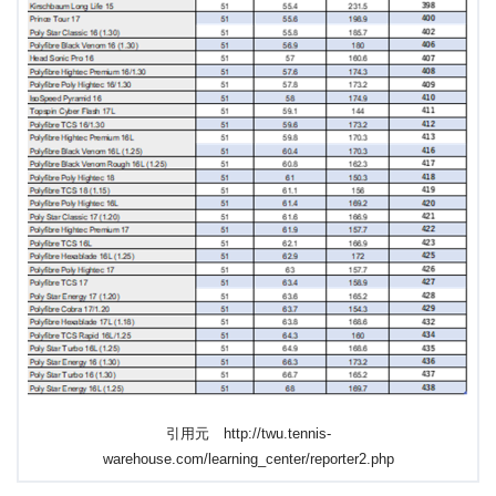
引用元 http://twu.tennis-
warehouse.com/learning_center/reporter2.php