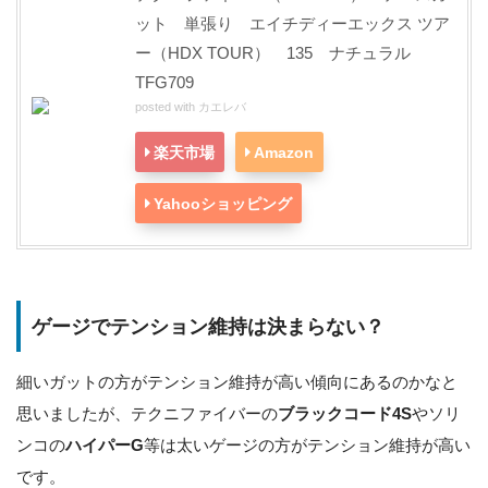
ット 単張り エイチディーエックス ツア
ー（HDX TOUR） 135 ナチュラル
TFG709
posted with
カエレバ
楽天市場
Amazon
Yahooショッピング
ゲージでテンション維持は決まらない？
細いガットの方がテンション維持が高い傾向にあるのかなと
思いましたが、テクニファイバーの
ブラックコード4S
やソリ
ンコの
ハイパーG
等は太いゲージの方がテンション維持が高い
です。