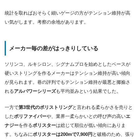
統計を取ればおそらく細いゲージの方がテンション維持が高
い気がします。考察の余地があります。
メーカー毎の差がはっきりしている
ソリンコ、ルキシロン、シグナムプロを始めとしたベースが
硬いストリングを作るメーカーはテンション維持が高い傾向
が見られます。巷の評判でもテンション維持が最悪と揶揄さ
れる
アルパワーシリーズ
も平均並みという結果でした。
一方で
第3世代のポリストリング
と言われる柔らかさを売りと
した
ポリファイバー
や、業界一柔らかいとの呼び声の高い
エ
ナジー
を作る
ポリスター
は総じて順位が低い傾向にありま
す。ちなみに
ポリスターは200mで7,900円
と破格のため、張り