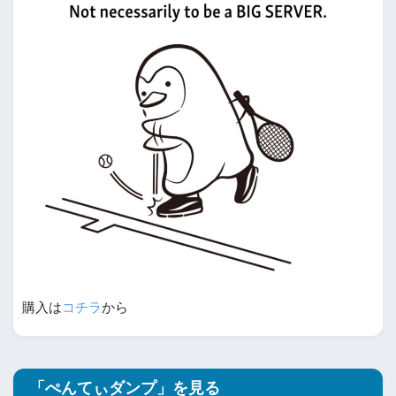
購入は
コチラ
から
「ぺんてぃダンプ」を見る