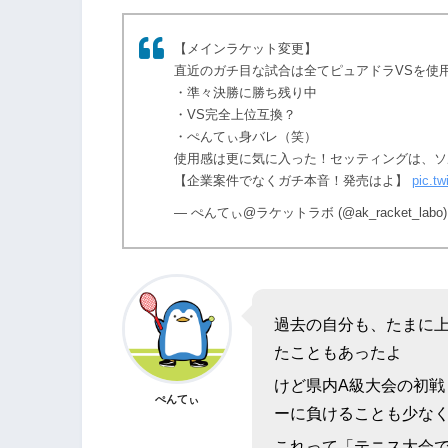
【メインラケット変更】
直近のガチ目な試合は全てピュアドラVSを使
・準々決勝に勝ち残り中
・VS完全上位互換？
・ぺんてぃ身バレ（笑）
使用感は更に気に入った！セッティングは、ソルス
【企業案件でなくガチ本音！発売はよ】
pic.t
— ぺんてぃ@ラケットラボ (@ak_racket_labo
過去の自分も、たまに上
たこともあったよ
けど県内A級大会の初
ぺんてぃ
ーに負けることも少な
これって「テニス大会