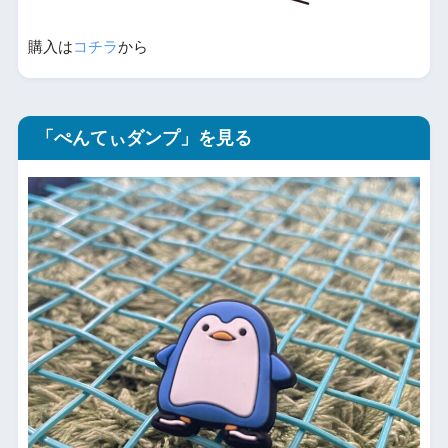
購入は
コチラ
から
「ぺんてぃダンプ」を見る