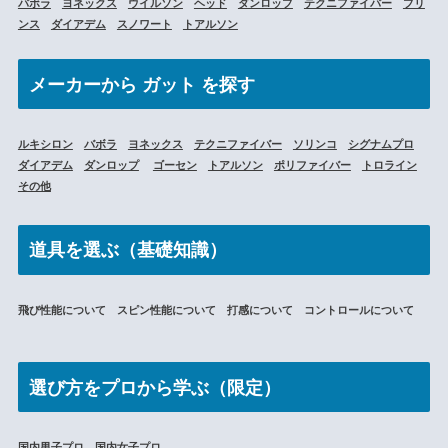
バボラ
ヨネックス
ウイルソン
ヘッド
ダンロップ
テクニファイバー
プリ
ンス
ダイアデム
スノワート
トアルソン
メーカーから
ガット を探す
ルキシロン
バボラ
ヨネックス
テクニファイバー
ソリンコ
シグナムプロ
ダイアデム
ダンロップ
ゴーセン
トアルソン
ポリファイバー
トロライン
その他
道具を選ぶ（基礎知識）
飛び性能について スピン性能について 打感について コントロールについて
選び方をプロから学ぶ（限定）
国内男子プロ 国内女子プロ