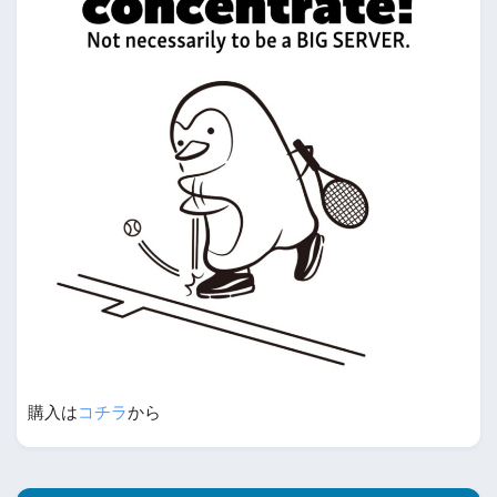
購入は
コチラ
から